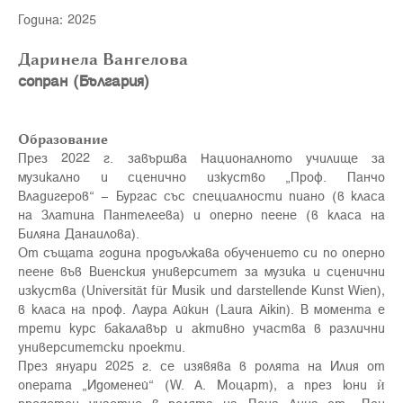
Година: 2025
Даринела Вангелова
сопран (България)
Образование
През 2022 г. завършва Националното училище за
музикално и сценично изкуство „Проф. Панчо
Владигеров“ – Бургас със специалности пиано (в класа
на Златина Пантелеева) и оперно пеене (в класа на
Биляна Данаилова).
От същата година продължава обучението си по оперно
пеене във Виенския университет за музика и сценични
изкуства (Universität für Musik und darstellende Kunst Wien),
в класа на проф. Лаура Айкин (Laura Aikin). В момента е
трети курс бакалавър и активно участва в различни
университетски проекти.
През януари 2025 г. се изявява в ролята на Илия от
операта „Идоменей“ (W. A. Моцарт), а през юни ѝ