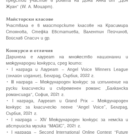
предстои участие в ролята на Дона Анна от „Дон
Жуан“ (W. A. Моцарт).
Майсторски класове
Участвала е в майсторските класове на Красимира
Стоянова, Стефка Евстатиева, Валентин Пейчинов,
Войслав Спасич и др.
Конкурси и отличия
Даринела е лауреат на множество национални и
международни конкурси, сред които:
• I награда и Лауреат – Angel Voice Winners League
(онлайн издание), Белград, Сърбия, 2022 г.
• III награда – Международен конкурс за изпълнение на
руски класически и съвременен романс „Балканска
романсиада“, София, 2021 г.
• I награда, Лауреат и Grand Prix – Международен
конкурс за класическо пеене “Angel Voice”, Белград,
Сърбия, 2021 г.
• I награда – XIV Международен конкурс за немска и
австрийска музика “MAGIC”, 2021 г.
• I награда – Second International Online Contest “Future