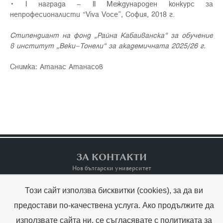
• I награда – II Международен конкурс за
непрофесионалисти “Viva Voce”, София, 2018 г.
Стипендиант на фонд „Райна Кабаиванска“ за обучение
в институт „Веки–Тонели“ за академичната 2025/26 г.
Снимка: Атанас Атанасов
ЗА КОНТАКТИ
Нов български университет
Този сайт използва бисквитки (cookies), за да ви
Контакти
Terms of Use
предостави по-качествена услуга. Ако продължите да
използвате сайта ни, се съгласявате с
политиката за
Copyright © Raina Kabaivanska & NBU