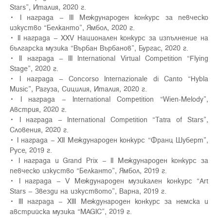
Stars”, Италия, 2020 г.
• I награда – III Международен конкурс за певческо
изкуство “Белканто”, Ямбол, 2020 г.
• II награда – XXV Национален конкурс за изпълнение на
българска музика “Върбан Върбанов”, Бургас, 2020 г.
• II награда – III International Virtual Competition “Flying
Stage”, 2020 г.
• I награда – Concorso Internazionale di Canto “Hybla
Music”, Рагуза, Сицилия, Италия, 2020 г.
• I награда – International Competition “Wien-Melody”,
Австрия, 2020 г.
• I награда – International Competition “Tatra of Stars”,
Словения, 2020 г.
• I награда – XII Международен конкурс “Франц Шуберт”,
Русе, 2019 г.
• I награда и Grand Prix – II Международен конкурс за
певческо изкуство “Белканто”, Ямбол, 2019 г.
• I награда – V Международен музикален конкурс “Art
Stars – Звезди на изкуството”, Варна, 2019 г.
• III награда – XIII Международен конкурс за немска и
австрийска музика “MAGIC”, 2019 г.