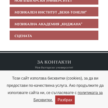
НОВ БЪЛГАРСКИ УНИВЕРСИТЕТ
МУЗИКАЛЕН ИНСТИТУТ „ВЕКИ-ТОНЕЛИ“
МУЗИКАЛНА АКАДЕМИЯ „КИДЖАНА“
СЦЕНАТА
ЗА КОНТАКТИ
Нов български университет
Този сайт използва бисквитки (cookies), за да ви
Контакти
Terms of Use
предостави по-качествена услуга. Ако продължите да
използвате сайта ни, се съгласявате с
политиката за
Copyright © Raina Kabaivanska & NBU



Бисквитки.
Разбрах
Created by:
THE MAGS