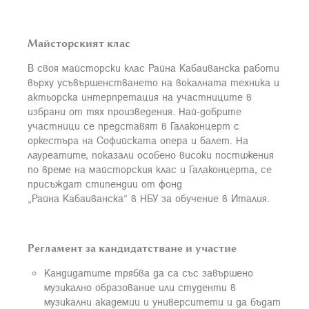
Майсторският клас
В своя майсторски клас Райна Кабаиванска работи
върху усъвършенстването на вокалната техника и
актьорска интерпретация на участниците в
избрани от тях произведения. Най-добрите
участници се представят в Галаконцерт с
оркестъра на Софийската опера и балет. На
лауреатите, показали особено високи постижения
по време на майсторския клас и Галаконцерта, се
присъждат стипендии от фонд
„Райна Кабаиванска“ в НБУ за обучение в Италия.
Регламент за кандидатстване и участие
Кандидатите трябва да са със завършено
музикално образование или студенти в
музикални академии и университети и да бъдат