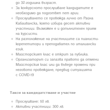
до 32-годишна възраст.
За конкурсното прослушване кандидатите е
необходимо да подготвят пет арии.
Прослушването се провежда лично от Райна
Кабаиванска, която избира десет активни
участници. Възможен е и допълнителен прием
на курсисти.
На разположение на участниците са пианисти-
корепетитори и преподавател по италиански
език.
Майсторският клас е открит за публика.
Организаторът си запазва правото да отмени
Майсторския клас или да въведе промени при
неговото провеждане, предвид ситуацията
с
COVID-19
Такси за кандидатстване и участие
Прослушване: 50 лв.
Активни участници: 300 лв.