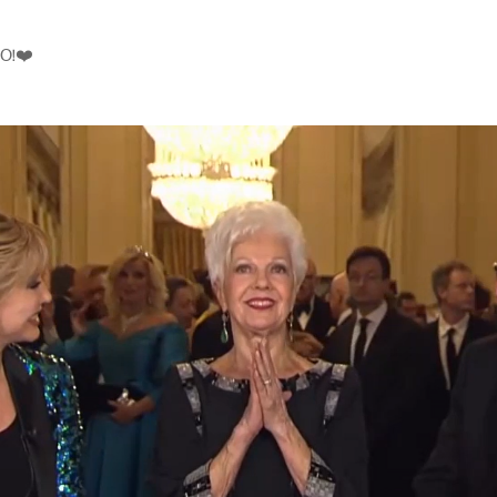
O!
❤️