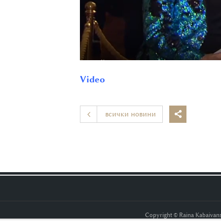
Video
всички новини

Copyright © Raina Kabaiva