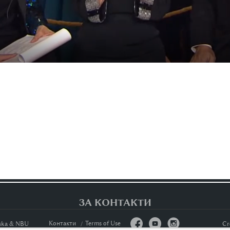
ЗА КОНТАКТИ



Контакти
Terms of Use
nska & NBU
Cr