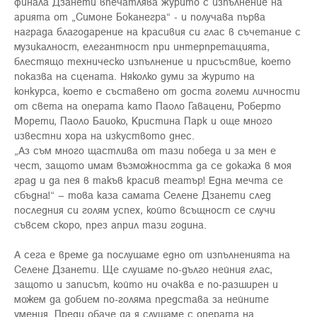
финала Дзанети впечатлява журито с изпълнение на
арията от „Симоне Боканегра“ - и получава първа
награда благодарение на красивия си глас в съчетание с
музикалност, елегантност при интерпретацията,
блестящо техническо изпълнение и присъствие, което
показва на сцената. Няколко думи за журито на
конкурса, което е съставено от доста големи личности
от света на операта като Паоло Гавацени, Роберто
Морети, Паоло Баиоко, Кристина Парк и още много
известни хора на изкуството днес.
„Аз съм много щастлива от тази победа и за мен е
чест, защото имам възможността да се докажа в моя
град и да пея в такъв красив театър! Една мечта се
сбъдна!“ – това каза самата Селене Дзанети след
последния си голям успех, който всъщност се случи
съвсем скоро, през април тази година.
А сега е време да послушаме едно от изпълненията на
Селене Дзанети. Ще слушаме по-дълго нейния глас,
защото и записът, който ни очаква е по-разширен и
можем да добием по-голяма представа за нейните
умения. Преди обаче да я слушаме с операта на