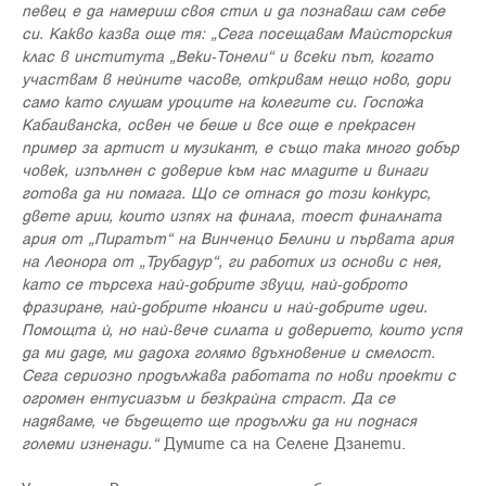
певец е да намериш своя стил и да познаваш сам себе
си. Какво казва още тя: „Сега посещавам Майсторския
клас в института „Веки-Тонели“ и всеки път, когато
участвам в нейните часове, откривам нещо ново, дори
само като слушам уроците на колегите си. Госпожа
Кабаиванска, освен че беше и все още е прекрасен
пример за артист и музикант, е също така много добър
човек, изпълнен с доверие към нас младите и винаги
готова да ни помага. Що се отнася до този конкурс,
двете арии, които изпях на финала, тоест финалната
ария от „Пиратът“ на Винченцо Белини и първата ария
на Леонора от „Трубадур“, ги работих из основи с нея,
като се търсеха най-добрите звуци, най-доброто
фразиране, най-добрите нюанси и най-добрите идеи.
Помощта й, но най-вече силата и доверието, които успя
да ми даде, ми дадоха голямо вдъхновение и смелост.
Сега сериозно продължава работата по нови проекти с
огромен ентусиазъм и безкрайна страст. Да се
надяваме, че бъдещето ще продължи да ни поднася
големи изненади.“
Думите са на Селене Дзанети.