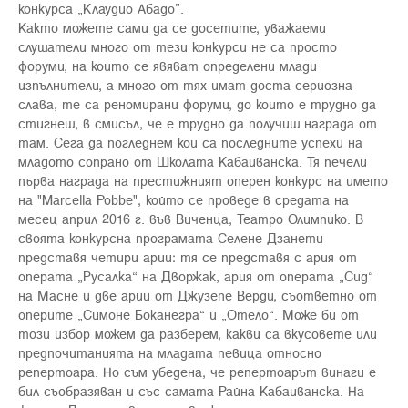
конкурса „Клаудио Абадо”.
Както можете сами да се досетите, уважаеми
слушатели много от тези конкурси не са просто
форуми, на които се явяват определени млади
изпълнители, а много от тях имат доста сериозна
слава, те са реномирани форуми, до които е трудно да
стигнеш, в смисъл, че е трудно да получиш награда от
там. Сега да погледнем кои са последните успехи на
младото сопрано от Школата Кабаиванска. Тя печели
първа награда на престижният оперен конкурс на името
на "Marcella Pobbe", който се проведе в средата на
месец април 2016 г. във Виченца, Театро Олимпико. В
своята конкурсна програмата Селене Дзанети
представя четири арии: тя се представя с ария от
операта „Русалка“ на Дворжак, ария от операта „Сид“
на Масне и две арии от Джузепе Верди, съответно от
оперите „Симоне Боканегра“ и „Отело“. Може би от
този избор можем да разберем, какви са вкусовете или
предпочитанията на младата певица относно
репертоара. Но съм убедена, че репертоарът винаги е
бил съобразяван и със самата Райна Кабаиванска. На