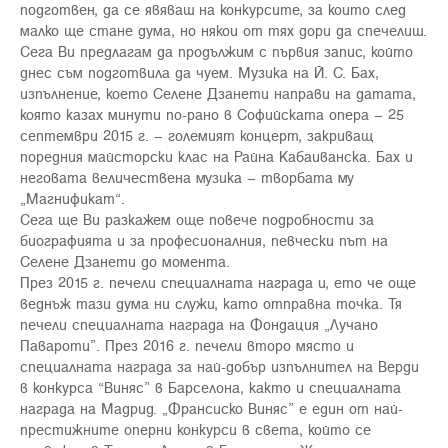
подготвен, да се явяваш на конкурсите, за които след
малко ще стане дума, но някои от тях дори да спечелиш.
Сега Ви предлагам да продължим с първия запис, който
днес съм подготвила да чуем. Музика на Й. С. Бах,
изпълнение, което Селене Дзанети направи на датата,
която казах минути по-рано в Софийската опера – 25
септември 2015 г. – големият концерт, закриващ
поредния майсторски клас на Райна Кабаиванска. Бах и
неговата величествена музика – творбата му
„Магнификат“.
Сега ще Ви разкажем още повече подробности за
биографията и за професионалния, певчески път на
Селене Дзанети до момента.
През 2015 г. печели специалната награда и, ето че още
веднъж тази дума ни служи, като отправна точка. Тя
печели специалната награда на Фондация „Лучано
Павароти”. През 2016 г. печели второ място и
специалната награда за най-добър изпълнител на Верди
в конкурса “Виняс” в Барселона, както и специалната
награда на Мадрид. „Франсиско Виняс” е един от най-
престижните оперни конкурси в света, който се