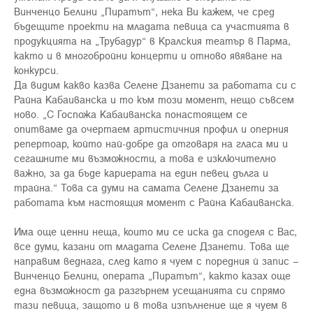
Винченцо Белини „Пиратът“, нека Ви кажем, че сред
бъдещите проекти на младата певица са участията в
продукцията на „Трубадур“ в Кралския театър в Парма,
както и в многобройни концерти и отново явяване на
конкурси.
Да видим какво казва Селене Дзанети за работата си с
Райна Кабаиванска и то към този момент, нещо съвсем
ново. „С Госпожа Кабаиванска понастоящем се
опитваме да очертаем артистичния профил и оперния
репертоар, който най-добре да отговаря на гласа ми и
сегашните ми възможности, а това е изключително
важно, за да бъде кариерата на един певец дълга и
трайна.“ Това са думи на самата Селене Дзанети за
работата към настоящия момент с Райна Кабаиванска.
Има още ценни неща, които ми се иска да споделя с Вас,
все думи, казани от младата Селене Дзанети. Това ще
направим веднага, след като я чуем с поредния й запис –
Винченцо Белини, операта „Пиратът“, както казах още
една възможност да разгърнем усещанията си спрямо
тази певица, защото и в това изпълнение ще я чуем в