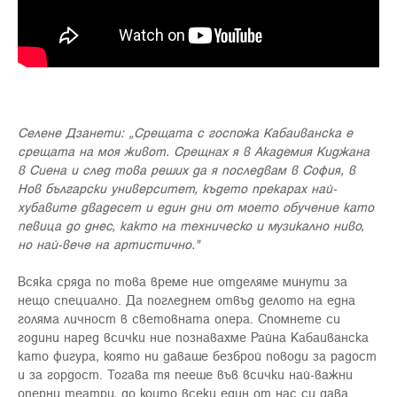
Селене Дзанети: „Срещата с госпожа Кабаиванска е
срещата на моя живот. Срещнах я в Академия Киджана
в Сиена и след това реших да я последвам в София, в
Нов български университет, където прекарах най-
хубавите двадесет и един дни от моето обучение като
певица до днес, както на техническо и музикално ниво,
но най-вече на артистично."
Всяка сряда по това време ние отделяме минути за
нещо специално. Да погледнем отвъд делото на една
голяма личност в световната опера. Спомнете си
години наред всички ние познавахме Райна Кабаиванска
като фигура, която ни даваше безброй поводи за радост
и за гордост. Тогава тя пееше във всички най-важни
оперни театри, до които всеки един от нас си дава