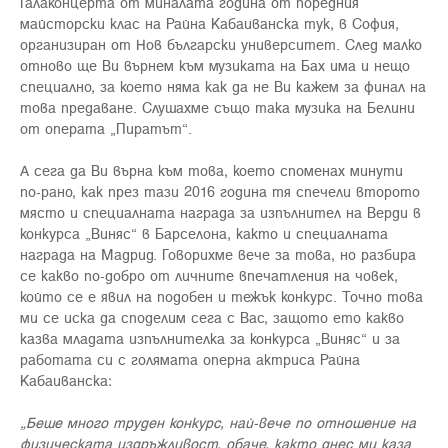
Галаконцерта от миналата година от поредния
майсторски клас на Райна Кабаиванска тук, в София,
организиран от Нов български университет. След малко
отново ще Ви върнем към музиката на Бах има и нещо
специално, за което няма как да не Ви кажем за финал на
това предаване. Слушахме също така музика на Белини
от операта „Пиратът“.
А сега да Ви върна към това, което споменах минути
по-рано, как през тази 2016 година тя спечели второто
място и специалната награда за изпълнител на Верди в
конкурса „Виняс“ в Барселона, както и специалната
награда на Мадрид. Говорихме вече за това, но разбира
се какво по-добро от личните впечатления на човек,
който се е явил на подобен и тежък конкурс. Точно това
ми се иска да споделим сега с Вас, защото ето какво
казва младата изпълнителка за конкурса „Виняс“ и за
работата си с голямата оперна актриса Райна
Кабаиванска:
„Беше много труден конкурс, най-вече по отношение на
физическата издръжливост, обаче, както днес ми каза