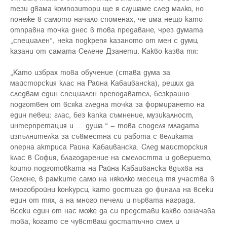
тези двама композитори ще я слушаме след малко, но
понеже в самото начало споменах, че има нещо като
отправна точка днес в това предаване, чрез думата
„специален“, нека подкрепя казаното от мен с думи,
казани от самата Селене Дзанети. Какво казва тя:
„Като избрах това обучение (става дума за
майсторския клас на Райна Кабаиванска), реших да
следвам един специален преподавател, безкрайно
подготвен от всяка гледна точка за формирането на
един певец: глас, без капка съмнение, музикалност,
интерпретация и … душа.“ – това споделя младата
изпълнителка за съвместна си работа с великата
оперна актриса Райна Кабаиванска. След майсторския
клас в София, благодарение на смелостта и доверието,
които подготовката на Райна Кабаиванска вдъхва на
Селене, в рамките само на няколко месеца тя участва в
многобройни конкурси, като достига до финала на всеки
един от тях, а на много печели и първата награда.
Всеки един от нас може да си представи какво означава
това, когато се чувстваш достатъчно смел и