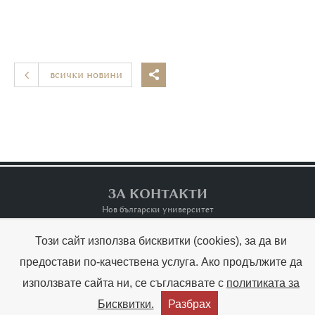
всички новини

ЗА КОНТАКТИ
Нов български университет
Този сайт използва бисквитки (cookies), за да ви
Контакти
Terms of Use
предостави по-качествена услуга. Ако продължите да
използвате сайта ни, се съгласявате с
политиката за
Copyright © Raina Kabaivanska & NBU



Бисквитки.
Разбрах
Created by:
THE MAGS