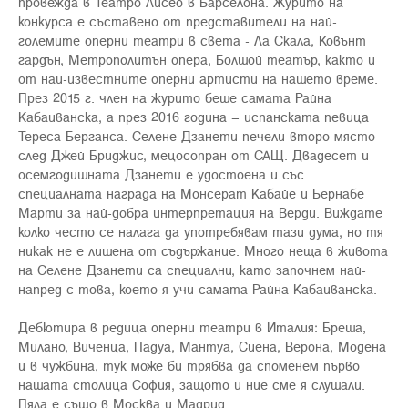
провежда в Театро Лисео в Барселона. Журито на
конкурса е съставено от представители на най-
големите оперни театри в света - Ла Скала, Ковънт
гардън, Метрополитън опера, Болшой театър, както и
от най-известните оперни артисти на нашето време.
През 2015 г. член на журито беше самата Райна
Кабаиванска, а през 2016 година – испанската певица
Тереса Берганса. Селене Дзанети печели второ място
след Джей Бриджис, мецосопран от САЩ. Двадесет и
осемгодишната Дзанети е удостоена и със
специалната награда на Монсерат Кабайе и Бернабе
Марти за най-добра интерпретация на Верди. Виждате
колко често се налага да употребявам тази дума, но тя
никак не е лишена от съдържание. Много неща в живота
на Селене Дзанети са специални, като започнем най-
напред с това, което я учи самата Райна Кабаиванска.
Дебютира в редица оперни театри в Италия: Бреша,
Милано, Виченца, Падуа, Мантуа, Сиена, Верона, Модена
и в чужбина, тук може би трябва да споменем първо
нашата столица София, защото и ние сме я слушали.
Пяла е също в Москва и Мадрид.