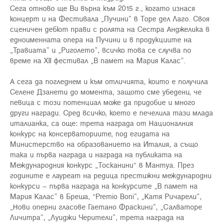
Сега отново ще Ви върна към 2015 г., когато изнася
концерт и на Фестивала „Пучини” в Торе дел Лаго. Своя
сценичен дебют прави с ролята на Сестра Анджелика в
едноименната опера на Пучини и в продукциите на
„Травиата” и „Риголето”, всичко това се случва по
време на XII фестивал „В памет на Мария Калас”.
А сега да погледнем и към отличията, които е получила
Селене Дзанети до момента, защото сме убедени, че
певица с този потенциал може да придобие и много
други награди. Сред всичко, което е печелила тази млада
италианка, са още: трета награда от Националния
конкурс на консерваториите, под егидата на
Министерство на образованието на Италия, а също
така и първа награда и награда на публиката на
Международния конкурс „Тосканини“ в Мантуа. През
годините е лауреат на редица престижни международни
конкурси – първа награда на конкурсите „В памет на
Мария Калас” в Бреша, “Premio Boni”, „Катя Ричарели”,
„Нови оперни гласове Гаетано Фраскини”, „Салваторе
Личитра”, „Луиджи Черители”, трета награда на