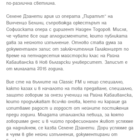
по-различна светлина.
Селене Дзанети ария из операта „Пиратът“ на
Винченцо Белини, съпровожда оркестърът на
Софийската опера с диригент Найден Тодоров. Мисля,
че чувате все още аплодисментите, които публиката
дава за нейното изпълнение. Отново става дума за
документален запис от заключителния Галаконцерт по
време на петнадесетия майсторски клас на Райна
Кабаиванска в Нов български университет. Записът е
от миналата 2015 година.
Вие сте на вълните на Classic FM и нещо специално,
както казах и в началото на това предаване, специално,
защото говорим за онези ученици на Райна Кабаиванска,
които продължават всичко онова, което ни караше да
изпитваме радост и гордост от нейните постижения
преди години. Младата италианска певица, за която
говорихме днес и в чийто професионален живот успяхме
да надникнем, се казва Селене Дзанети. Дори успяхме да
я чуем в две нейни изпълнения, документирани от