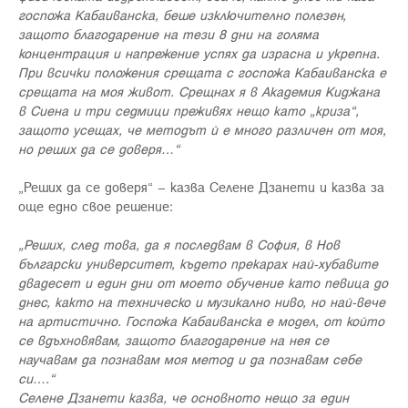
госпожа Кабаиванска, беше изключително полезен,
защото благодарение на тези 8 дни на голяма
концентрация и напрежение успях да израсна и укрепна.
При всички положения срещата с госпожа Кабаиванска е
срещата на моя живот. Срещнах я в Академия Киджана
в Сиена и три седмици преживях нещо като „криза“,
защото усещах, че методът й е много различен от моя,
но реших да се доверя…“
„Реших да се доверя“ – казва Селене Дзанети и казва за
още едно свое решение:
„Реших, след това, да я последвам в София, в Нов
български университет, където прекарах най-хубавите
двадесет и един дни от моето обучение като певица до
днес, както на техническо и музикално ниво, но най-вече
на артистично. Госпожа Кабаиванска е модел, от който
се вдъхновявам, защото благодарение на нея се
научавам да познавам моя метод и да познавам себе
си….“
Селене Дзанети казва, че основното нещо за един