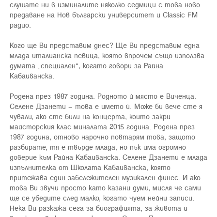
слушате ни в изминалите няколко седмици с това ново
предаване на Нов български университет и Classic FM
радио.
Кого ще Ви представим днес? Ще Ви представим една
млада италианска певица, която впрочем също използва
думата „специален“, когато говори за Райна
Кабаиванска.
Родена през 1987 година. Родното й място е Виченца.
Селене Дзанети – това е името й. Може би вече сте я
чували, ако сте били на концерта, който закри
майсторския клас миналата 2015 година. Родена през
1987 година, отново нарочно повтарям това, защото
разбирате, тя е твърде млада, но пък има огромно
доверие към Райна Кабаиванска. Селене Дзанети e млада
изпълнителка от Школата Кабаиванска, която
притежава един забележителен музикален финес. И ако
това Ви звучи просто като казани думи, мисля че сами
ще се убедите след малко, когато чуем нейни записи.
Нека Ви разкажа сега за биографията, за живота и