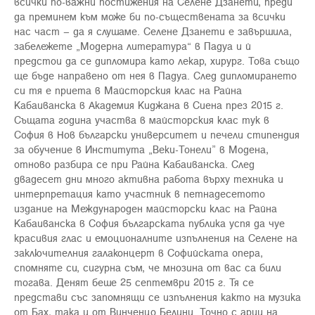
всички по-важни постижения на Селене Дзанети, преди
да преминем към може би по-съществената за всички
нас част – да я слушаме. Селене Дзанети е завършила,
забележете „Модерна литература“ в Падуа и й
предстои да се дипломира като лекар, хирург. Това също
ще бъде направено от нея в Падуа. След дипломирането
си тя е приета в Майсторския клас на Райна
Кабаиванска в Академия Киджана в Сиена през 2015 г.
Същата година участва в майсторския клас тук в
София в Нов български университет и печели стипендия
за обучение в Института „Веки-Тонели” в Модена,
отново разбира се при Райна Кабаиванска. След
двадесет дни много активна работа върху техника и
интерпретация като участник в петнадесетото
издание на Международен майсторски клас на Райна
Кабаиванска в София българската публика успя да чуе
красивия глас и емоционалните изпълнения на Селене на
заключителния галаконцерт в Софийската опера,
спомняте си, сигурна съм, че мнозина от вас са били
тогава. Денят беше 25 септември 2015 г. Тя се
представи със запомнящи се изпълнения както на музика
от Бах, така и от Винченцо Белини. Точно с арии на