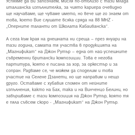
Успяхме да Ви запознаем, мисля по-отблизо с тази млада
италианска изпълнителка, за чиято кариера очевидно
ще научаваме, ще чуваме името, но вече ще го знаем от
това, което Вие слушате всяка сряда на 88 MHZ -
„Оперните таланти от Школата Кабаиванска“.
А сега към края на днешната ни среща – през януари на
тази година, самата тя участва в продукцията на
„Магнификат“ на Джон Рутър – една от най-успешните
съвременни британски композиции. Това е негова
партитура, която е писана за хор, за оркестър и за
сопран. Радваме се, че можем да споделим и това
участие на Селене Дзанети, но ще направим и нещо
друго. Оставаме с хубавия спомен от нейните
изпълнения, както на Бах, така и на Винченцо Белини, но
завършваме с тази композиция на Джон Рутър, която тя
е пяла съвсем скоро - „Магнификат“ на Джон Рутър.