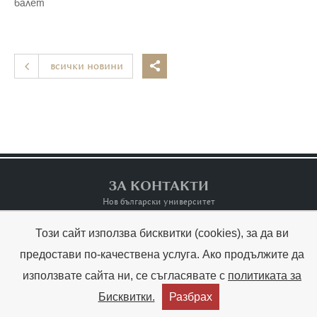
балет
всички новини

ЗА КОНТАКТИ
Нов български университет
Този сайт използва бисквитки (cookies), за да ви
Контакти
Terms of Use
предостави по-качествена услуга. Ако продължите да
използвате сайта ни, се съгласявате с
политиката за
Copyright © Raina Kabaivanska & NBU



Бисквитки.
Разбрах
Created by:
THE MAGS