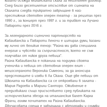
когато осъжда Миланската скала за неизпълнен договор.
След близо десетилетие отсъствие от сцената на
Скалата следва трикратно завръщане в най-
престижния световен оперен театър - за рецитал през
1990 г., за концерт през 1997 г. и за трибют на Лучано
Павароти през 2016 г.
За легендарното сценично партньорство на
Кабаиванска и Павароти Леночи е цитирал думи, казани
му лично от великия тенор: "Райна ми дава специална
енергия и чувство за съпричастност, което не съм
получавал от никоя друга певица".
Райна Кабаиванска е поканила на подиума своята
ученичка и певица от световния оперен елит -
мецосопраното Вероника Симеони, за да анонсира
предстоящите й изяви в Ла Скала. Още две певици от
Школата на Кабаиванска са се откроявали в залата -
Мария Радоева и Марили Санторо. Оживление е
предизвикало също присъствието сред публиката на
историческата звезда на италианския балет Карла
Фрачи, голям почитател на Райна Кабаиванска.
Двучасовата среща е завършила с автографи и снимки