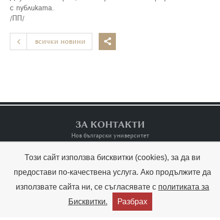
с публиката.
/ПП/
всички новини

ЗА КОНТАКТИ
Нов български университет
Този сайт използва бисквитки (cookies), за да ви
Контакти
Terms of Use
предостави по-качествена услуга. Ако продължите да
използвате сайта ни, се съгласявате с
политиката за
Copyright © Raina Kabaivanska & NBU



Бисквитки.
Разбрах
Created by:
THE MAGS