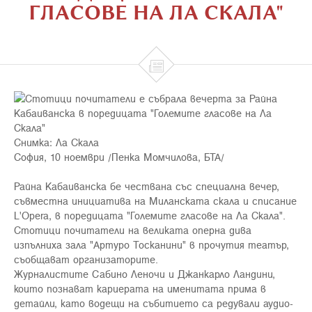
ГЛАСОВЕ НА ЛА СКАЛA"

Снимка: Ла Скала
София, 10 ноември /Пенка Момчилова, БТА/
Райна Кабаиванска бе чествана със специална вечер,
съвместна инициатива на Миланската скала и списание
L'Оpera, в поредицата "Големите гласове на Ла Скала".
Стотици почитатели на великата оперна дива
изпълниха зала "Артуро Тосканини" в прочутия театър,
съобщават организаторите.
Журналистите Сабино Леночи и Джанкарло Ландини,
които познават кариерата на именитата прима в
детайли, като водещи на събитието са редували аудио-