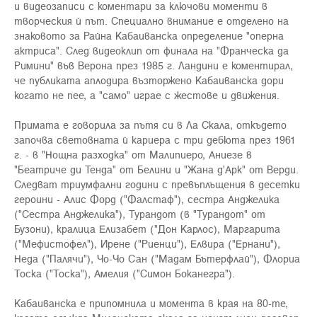
и видеозаписи с коментари за ключови моменти в
творческия й път. Специално внимание е отделено на
знаковото за Райна Кабаиванска определение "оперна
актриса". След видеоклип от финала на "Франческа да
Римини" във Верона през 1985 г. Ландини е коментирал,
че публиката аплодира възторжено Кабаиванска дори
когато не пее, а "само" играе с жестове и движения.
Примата е говорила за пътя си в Ла Скала, откъдето
започва световната й кариера с три дебюта през 1961
г. - в "Нощна разходка" от Малипиеро, Аниезе в
"Беатриче ди Тенда" от Белини и "Жана д'Арк" от Верди.
Следват триумфални години с превъплъщения в десетки
героини - Алис Форд ("Фалстаф"), сестра Анджелика
("Сестра Анджелика"), Турандот (в "Турандот" от
Бузони), кралица Елизабет ("Дон Карлос), Маргарита
("Мефистофел"), Ирене ("Риенци"), Елвира ("Ернани"),
Неда ("Палячи"), Чо-Чо Сан ("Мадам Бътерфлай"), Флориа
Тоска ("Тоска"), Амелия ("Симон Боканегра").
Кабаиванска е припомнила и момента в края на 80-те,