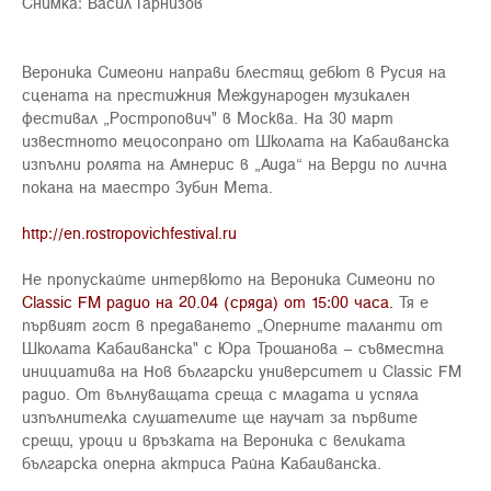
Снимка: Васил Гарнизов
Вероника Симеони направи блестящ дебют в Русия на
сцената на престижния Международен музикален
фестивал „Ростропович" в Москва. На 30 март
известното мецосопрано от Школата на Кабаиванска
изпълни ролята на Амнерис в „Аида“ на Верди по лична
покана на маестро Зубин Мета.
http://en.rostropovichfestival.ru
Не пропускайте интервюто на Вероника Симеони по
Classic FM радио на 20.04 (сряда) от 15:00 часа.
Тя е
първият гост в предаването „Оперните таланти от
Школата Кабаиванска" с Юра Трошанова – съвместна
инициатива на Нов български университет и Classic FM
радио. От вълнуващата среща с младата и успяла
изпълнителка слушателите ще научат за първите
срещи, уроци и връзката на Вероника с великата
българска оперна актриса Райна Кабаиванска.