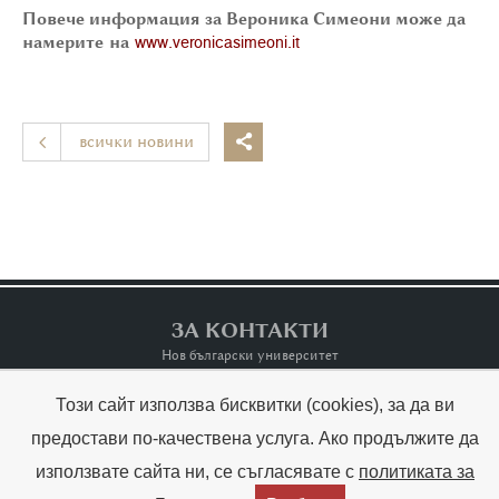
Повече информация за Вероника Симеони може да
намерите
на
www.veronicasimeoni.it
всички новини

ЗА КОНТАКТИ
Нов български университет
Този сайт използва бисквитки (cookies), за да ви
Контакти
Terms of Use
предостави по-качествена услуга. Ако продължите да
използвате сайта ни, се съгласявате с
политиката за
Copyright © Raina Kabaivanska & NBU