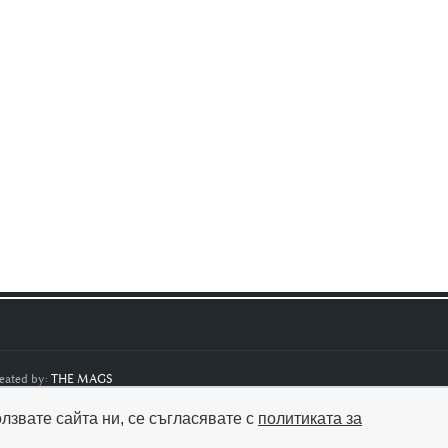
eated by:
THE MAGS
олзвате сайта ни, се съгласявате с
политиката за