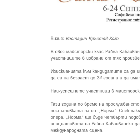
Визия:
Костадин Кръстев-Коко
В своя майсторски клас Райна Кабаива
участниците в избрани от тях произве
Изискванията към кандидатите са да им
да са на възраст до 32 години и да им
Най-успешните участници в майсторски
Тази година по време на прослушванет
постановката на оп. „Норма“. Спектакл
опера. „Норма“ ще бъде четвърти подобе
инициативата на Райна Кабаиванска да
международната сцена.