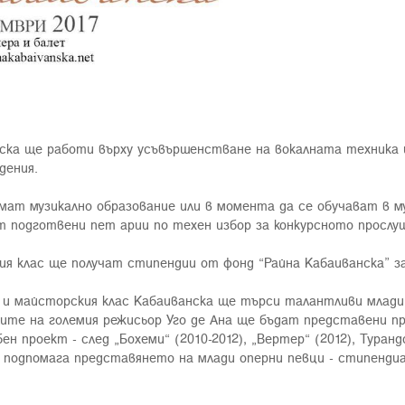
нска ще работи върху усъвършенстване на вокалната техника
дения.
ат музикално образование или в момента да се обучават в му
ат подготвени пет арии по техен избор за конкурсното прослу
я клас ще получат стипендии от фонд “Райна Кабаиванска” за
о и майсторския клас Кабаиванска ще търси талантливи млади
ите на големия режисьор Уго де Ана ще бъдат представени пр
н проект - след „Бохеми“ (2010-2012), „Вертер“ (2012), Туранд
 подпомага представянето на млади оперни певци - стипендиа