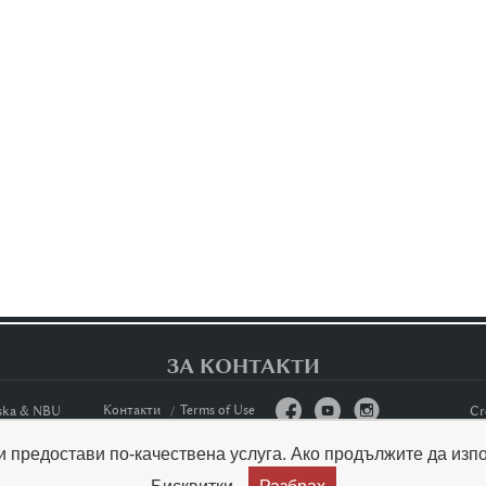
ЗА КОНТАКТИ



Контакти
Terms of Use
nska & NBU
Cr
 ви предостави по-качествена услуга. Ако продължите да изп