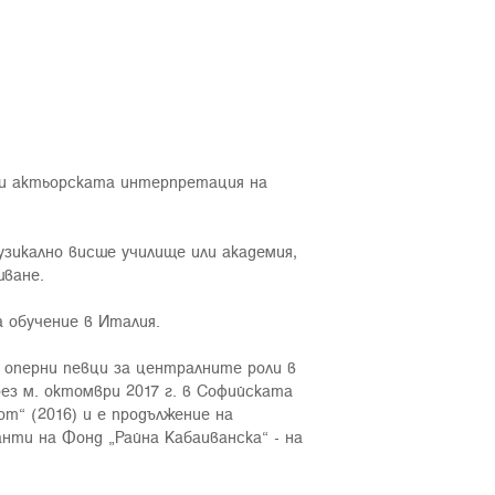
 и актьорската интерпретация на
зикално висше училище или академия,
шване.
 обучение в Италия.
 оперни певци за централните роли в
ез м. октомври 2017 г. в Софийската
от“ (2016) и е продължение на
нти на Фонд „Райна Кабаиванска“ - на