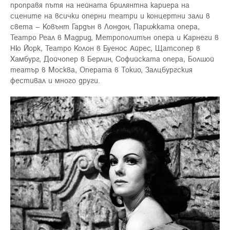
проправя пътя на нейната брилянтна кариера на
сцените на всички оперни театри и концертни зали в
света – Ковънт Гардън в Лондон, Парижката опера,
Театро Реал в Мадрид, Метрополитън опера и Карнеги в
Ню Йорк, Театро Колон в Буенос Айрес, Щатсопер в
Хамбург, Дойчопер в Берлин, Софийската опера, Болшой
театър в Москва, Операта в Токио, Залцбургския
фестивал и много други.