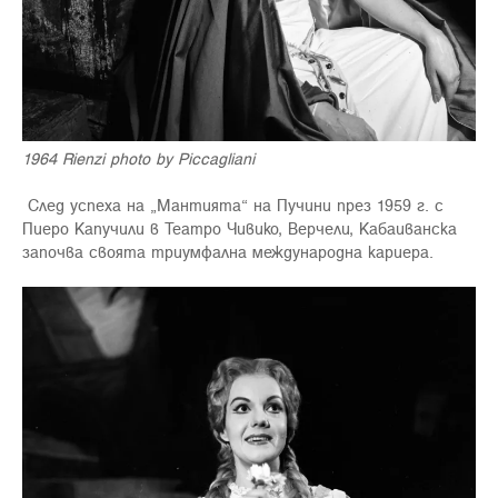
1964 Rienzi photo by Piccagliani
След успеха на „Мантията“ на Пучини през 1959 г. с
Пиеро Капучили в Театро Чивико, Верчели, Кабаиванска
започва своята триумфална международна кариера.