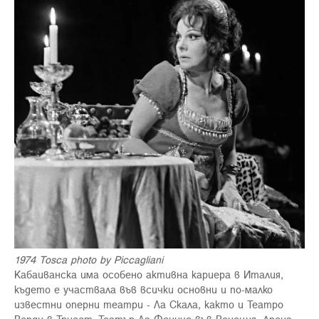
1974 Tosca photo by Piccagliani
Кабаиванска има особено активна кариера в Италия,
където е участвала във всички основни и по-малко
известни оперни театри - Ла Скала, както и Театро