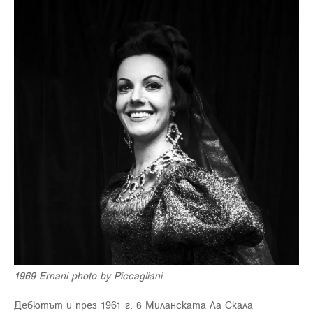
1969 Ernani photo by Piccagliani
Дебютът й през 1961 г. в Миланската Ла Скала