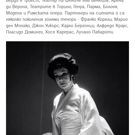
Верди в Триест, Театър Ла Фениче във Венеция, Арена
ди Верона, Театрите в Торино, Генуа, Парма, Болоня,
Модена и Римската опера. Партньори на сцената й са
няколко поколения големи тенори - Франко Корели, Марио
дел Монако, Джон Уикърс, Карло Бергонци, Алфредо Краус,
Пласидо Доминго, Хосе Карерас, Лучано Павароти.