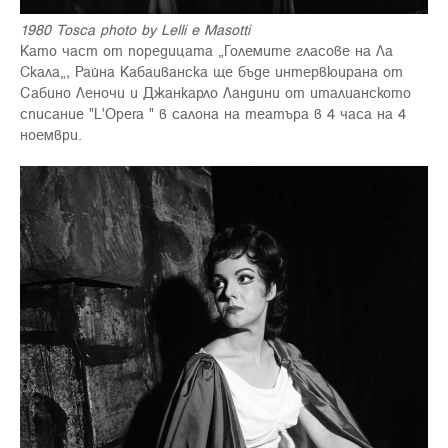
1980 Tosca photo by Lelli e Masotti
Като част от поредицата „Големите гласове на Ла
Скала„, Райна Кабаиванска ще бъде интервюирана от
Сабино Леночи и Джанкарло Ландини от италианското
списание "L'Opera " в салона на театъра в 4 часа на 4
ноември.