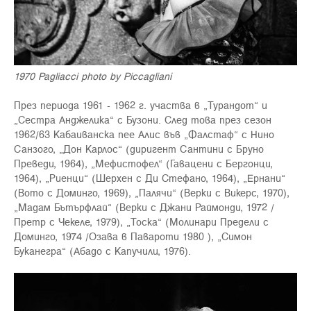
1970 Pagliacci photo by Piccagliani
През периода 1961 - 1962 г. участва в „Турандот“ и
„Сестра Анджелика“ с Бузони. След това през сезон
1962/63 Кабаиванска пее Алис във „Фалстаф“ с Нино
Санзого, „Дон Карлос“ (диригент Сантини с Бруно
Преведи, 1964), „Мефистофел“ (Гавацени с Бергонци,
1964), „Риенци“ (Шерхен с Ди Стефано, 1964), „Ернани“
(Вото с Доминго, 1969), „Палячи“ (Верки с Викерс, 1970),
„Мадам Бътърфлай“ (Верки с Джани Раймонди, 1972 /
Претр с Чекеле, 1979), „Тоска“ (Молинари Предели с
Доминго, 1974 /Озава в Павароти 1980 ), „Симон
Буканегра“ (Абадо с Капучили, 1976).