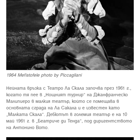
1964 Mefistofele photo by Piccagliani
Нейната връзка с Театро Ла Скала започва през 1961 г.,
когато тя пее в „Нощният турнир“ на Джанфранческо
Малипиеро в малкия театър, който се помещава в
основната сграда на Ла Сакала и е известен като
„Малката Скала“. Дебютът в големия театър е на 10
май 1961 г. в „Беатриче ди Тенда“, под диригентството
на Антонино Вото.