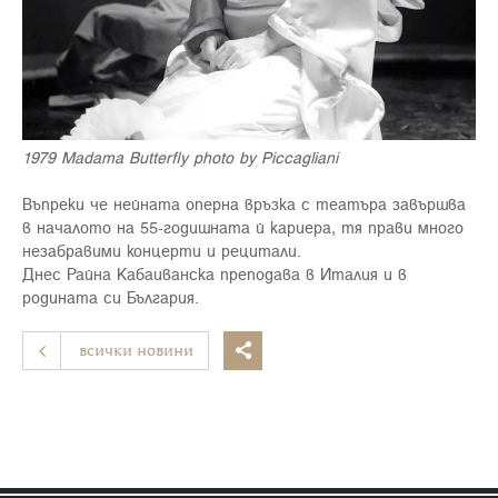
1979 Madama Butterfly photo by Piccagliani
Въпреки че нейната оперна връзка с театъра завършва
в началото на 55-годишната й кариера, тя прави много
незабравими концерти и рецитали.
Днес Райна Кабаиванска преподава в Италия и в
родината си България.
всички новини
