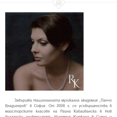

Завършва Националната музикална академия „Панчо
Владигеров“ в София. От 2006 г. се усъвършенства в
майсторските класове на Райна Кабаиванска в Нов
български университет, Академия Киджана в Сиена и