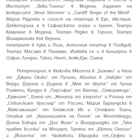
Институт „Веки-Тонели“ в Модена. Лауреат на
конкурсите „Neue Stimmen“ и „Cardiff Singer of the World“.
Мария Радоева е солист на театъра в Ерл, Австрия.
Дебютирала е в Софийската опера и балет, Театро
Комунале в Модена, Театро Реджо в Торино, Театро
Филармонико във Верона,
театрите в Лука и Пиза, Античния театър в Пловдив,
Театро Масимо в Палермо. Изявява се и в концерти в
София, Лондон, Токио, Нант, Анже,Ерл, Сиена.
Репертоарът ѝ включва Мюзета в „Бохеми“ и Нела
от „Джани Скики“ от Пучини, Абигейл в „Набуко“ от
Верди, Дорина и Дидона в „Mise en Abyme“ от Лучия
Ронкети, Кундри в „Парсифал“ от Вагнер, „Семирамида“,
„Ермионе“, Елена от „Жената от езерото“ и Розина от
„Севилският бръснар“ от Росини, Мария Бургундска в
„Максимилиан“ от Беомсеок Ий и Стефано Теани,
Отавия от „Коронацията на Попея“ на Монтеверди,
Донна Елвира от „Дон Жуан“ и Фиордилиджи от „Така
правят всички“ на Моцарт, Татяна от „Евгени Онегин“
и „Йоланта“ от Чайковски, Евридика от„Орфей и