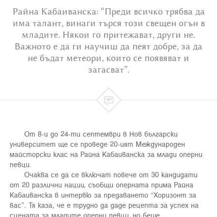
Райна Кабаиванска: “Преди всичко трябва да
има талант, винаги търся този свещен огън в
младите. Някои го притежават, други не.
Важното е да ги научиш да пеят добре, за да
не бъдат метеори, които се появяват и
загасват”.

От 8-и до 24-ти септември в Нов български
университет ще се проведе 20-ият Международен
майсторски клас на Райна Кабаиванска за млади оперни
певци.
Очаква се да се включат повече от 30 кандидати
от 20 различни нации, съобщи оперната прима Райна
Кабаиванска в интервю за предаването “Хоризонт за
вас”. Тя каза, че е трудно да даде рецепта за успех на
сцената за младите оперни певци, но беше