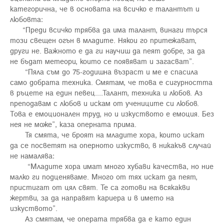
категорична, че в основата на всичко е талантът и
любовта:
“Преди всичко трябва да има талант, винаги търся
този свещен огън в младите. Някои го притежават,
други не. Важното е да ги научиш да пеят добре, за да
не бъдат метеори, които се появяват и загасват”.
“Пяла съм до 75-годишна възраст и ме е спасила
само добрата техника. Смятам, че това е сигурността
в ръцете на един певец....Талант, техника и любов. Аз
преподавам с любов и искам от учениците си любов.
Това е емоционален труд, но и изкуството е емоция. Без
нея не може”, каза оперната прима.
Тя смята, че броят на младите хора, които искат
да се посветят на оперното изкуство, в никакъв случай
не намалява:
“Младите хора имат много хубави качества, но ние
малко ги подценяваме. Много от тях искат да пеят,
пристигат от цял свят. Те са готови на всякакви
жертви, за да направят кариера и в името на
изкуството”.
Аз смятам, че операта трябва да е като един