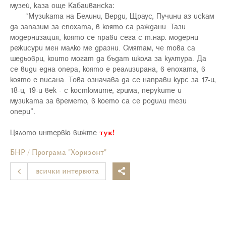
музей, каза още Кабаиванска:
“Музиката на Белини, Верди, Щраус, Пучини аз искам
да запазим за епохата, в която са раждани. Тази
модернизация, която се прави сега с т.нар. модерни
режисури мен малко ме дразни. Смятам, че това са
шедьоври, които могат да бъдат школа за култура. Да
се види една опера, която е реализирана, в епохата, в
която е писана. Това означава да се направи курс за 17-и,
18-и, 19-и век - с костюмите, грима, перуките и
музиката за времето, в което са се родили тези
опери”.
Цялото интервю вижте
тук!
БНР / Програма "Хоризонт"
всички интервюта
