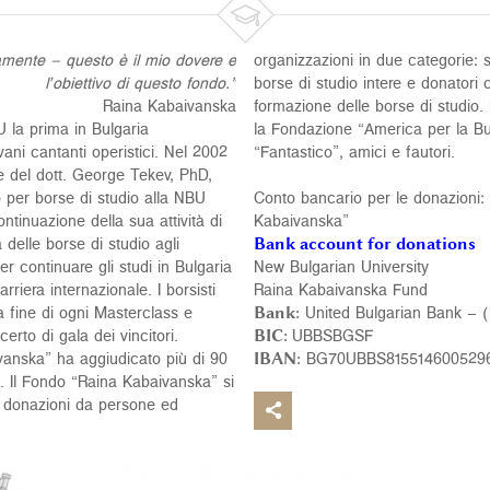

ticamente – questo è il mio dovere e
organizzazioni in due categorie:
l’obiettivo di questo fondo.”
borse di studio intere e donatori
Raina Kabaivanska
formazione delle borse di studio.
 la prima in Bulgaria
la Fondazione “America per la Bu
ani cantanti operistici. Nel 2002
“Fantastico”, amici e fautori.
 del dott. George Tekev, PhD,
 per borse di studio alla NBU
Conto bancario per le donazioni:
inuazione della sua attività di
Kabaivanska”
 delle borse di studio agli
Bank account for donations
er continuare gli studi in Bulgaria
New Bulgarian University
carriera internazionale. I borsisti
Raina Kabaivanska Fund
 fine di ogni Masterclass e
Bank:
United Bulgarian Bank – 
rto di gala dei vincitori.
BIC:
UBBSBGSF
ivanska” ha aggiudicato più di 90
IBAN:
BG70UBBS815514600529
ci. Il Fondo “Raina Kabaivanska” si
e donazioni da persone ed
