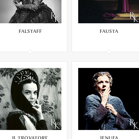
FALSTAFF
FAUSTA
FALSTAFF
FAUSTA
An opera in three acts by
the Italian composer
Giuseppe Verdi
IL TROVATORE
JENUFA