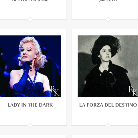
IL TROVATORE
JENUFA
An opera in four acts by
Giuseppe Verdi to an
Italian libretto largely
written by Salvadore
Cammarano
LADY IN THE DARK
LA FORZA DEL DESTINO