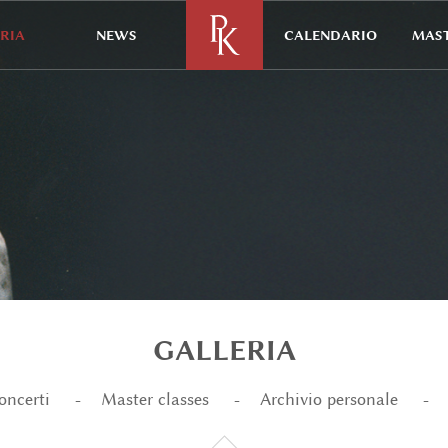
RIA
NEWS
CALENDARIO
MAST
GALLERIA
oncerti
Master classes
Archivio personale