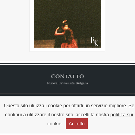
CONTATTO
Nuova Università Bulgara
Terms ot Use
Questo sito utilizza i cookie per offrirti un servizio migliore. Se
continui a utilizzare il nostro sito, accetti la nostra
politica sui
Copyright © Raina Kabaivanska & NBU



cookie
Accetto
Created by:
THE MAGS